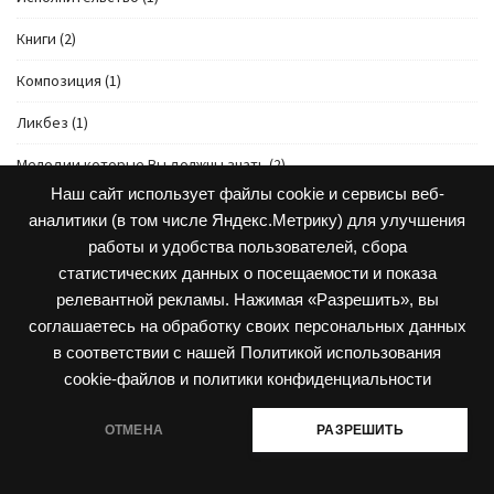
Книги
(2)
Композиция
(1)
Ликбез
(1)
Мелодии которые Вы должны знать
(2)
Наш сайт использует файлы cookie и сервисы веб-
Музыкальная форма
(30)
аналитики (в том числе Яндекс.Метрику) для улучшения
работы и удобства пользователей, сбора
Начинающим
(4)
статистических данных о посещаемости и показа
Образ в музыке
(2)
релевантной рекламы. Нажимая «Разрешить», вы
соглашаетесь на обработку своих персональных данных
полифония
(6)
в соответствии с нашей
Политикой использования
Развитие слуха
(27)
cookie-файлов и политики конфиденциальности
Создание Музыки
(101)
ОТМЕНА
РАЗРЕШИТЬ
Создание песен
(61)