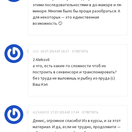
этими последовательностями в до-мажоре и ля-
миноре. Многим было бы проще разобраться. А
для некоторых — это единственная
возможность 🙂
1GO
16.07.2014 AT 16:27
ОТВЕТИТЬ
2 Aleksvil:
а что, есть какие-то сложности чтоб их
построить в секвенсоре и транспонировать?
без труда не выловишь и рыбку из пруда (с)
Ваш Кэп
ALEXANDER
17.07.2014 AT 17:44
ОТВЕТИТЬ
Денис, огромное спасибо! Из в курсы, и за этот
материал. И да, если не трудно, продолжите —