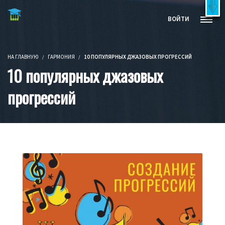
Бесплатные видеокурсы и книги
X
ВОЙТИ
Попробовать бесплатно!
НА ГЛАВНУЮ
ГАРМОНИЯ
10 ПОПУЛЯРНЫХ ДЖАЗОВЫХ ПРОГРЕССИЙ
10 популярных джазовых
прогрессий