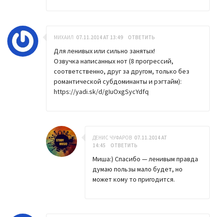
МИХАИЛ
07.11.2014 AT 13:49
ОТВЕТИТЬ
Для ленивых или сильно занятых!
Озвучка написанных нот (8 прогрессий,
соответственно, друг за другом, только без
романтической субдоминанты и рэгтайм):
https://yadi.sk/d/gIuOxgSycYdfq
ДЕНИС ЧУФАРОВ
07.11.2014 AT
14:45
ОТВЕТИТЬ
Миша:) Спасибо — ленивым правда
думаю пользы мало будет, но
может кому то пригодится.