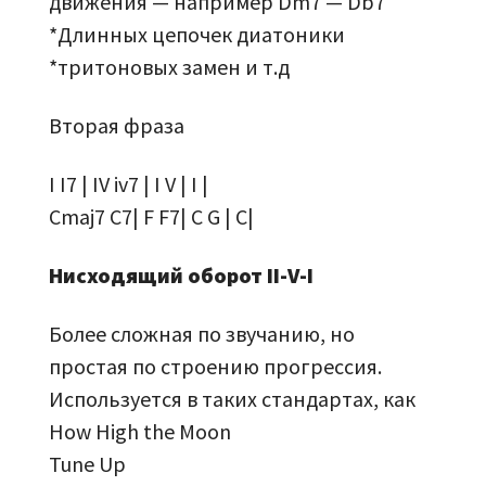
движения — например Dm7 — Db7
*Длинных цепочек диатоники
*тритоновых замен и т.д
Вторая фраза
I I7 | IV iv7 | I V | I |
Cmaj7 C7| F F7| C G | C|
Нисходящий оборот II-V-I
Более сложная по звучанию, но
простая по строению прогрессия.
Используется в таких стандартах, как
How High the Moon
Tune Up