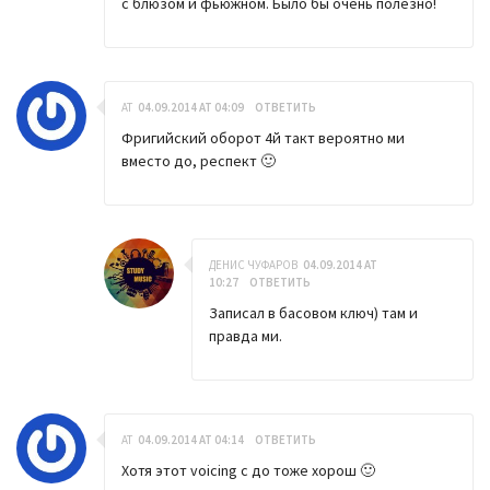
с блюзом и фьюжном. Было бы очень полезно!
AT
04.09.2014 AT 04:09
ОТВЕТИТЬ
Фригийский оборот 4й такт вероятно ми
вместо до, респект 🙂
ДЕНИС ЧУФАРОВ
04.09.2014 AT
10:27
ОТВЕТИТЬ
Записал в басовом ключ) там и
правда ми.
AT
04.09.2014 AT 04:14
ОТВЕТИТЬ
Хотя этот voicing с до тоже хорош 🙂