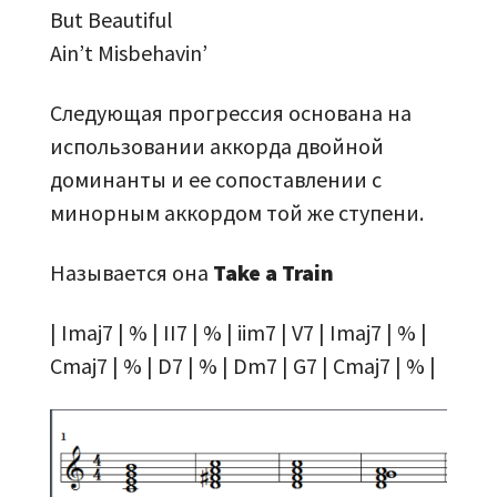
But Beautiful
Ain’t Misbehavin’
Следующая прогрессия основана на
использовании аккорда двойной
доминанты и ее сопоставлении с
минорным аккордом той же ступени.
Называется она
Take a Train
| Imaj7 | % | II7 | % | iim7 | V7 | Imaj7 | % |
Cmaj7 | % | D7 | % | Dm7 | G7 | Cmaj7 | % |