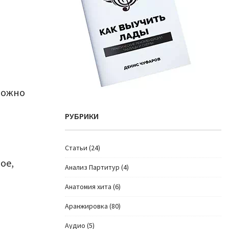
Можно
РУБРИКИ
Cтатьи
(24)
ое,
Анализ Партитур
(4)
Анатомия хита
(6)
Аранжировка
(80)
Аудио
(5)