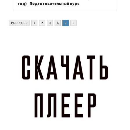
24,000.00₸
год)
Подготовительный курс
PAGE 5 OF 6
1
2
3
4
5
6