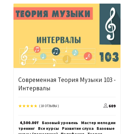
Современная Теория Музыки 103 -
Интервалы
609
( 18 ОТЗЫВЫ )
4,500.00
₸
Базовый уровень
Мастер мелодии
тренинг
Все курсы
Развитие слуха
Базовые
курсы (помесячно)
Полифония
Теория