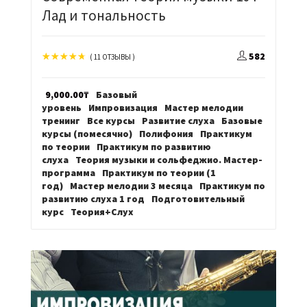
Лад и тональность
582
( 11 ОТЗЫВЫ )
9,000.00
₸
Базовый
уровень
Импровизация
Мастер мелодии
тренинг
Все курсы
Развитие слуха
Базовые
курсы (помесячно)
Полифония
Практикум
по теории
Практикум по развитию
слуха
Теория музыки и сольфеджио. Мастер-
программа
Практикум по теории (1
год)
Мастер мелодии 3 месяца
Практикум по
развитию слуха 1 год
Подготовительный
курс
Теория+Слух