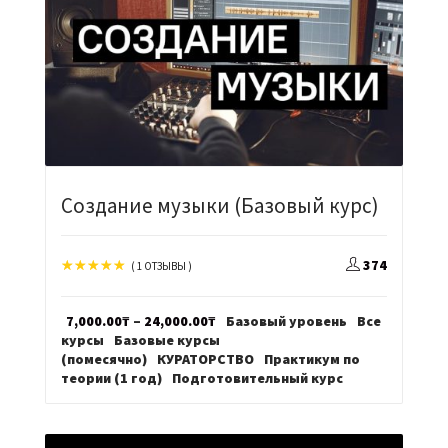
Создание музыки (Базовый курс)
374
( 1 ОТЗЫВЫ )
Диапазон
7,000.00
₸
–
24,000.00
₸
Базовый уровень
Все
цен:
курсы
Базовые курсы
7,000.00₸
(помесячно)
КУРАТОРСТВО
Практикум по
–
теории (1 год)
Подготовительный курс
24,000.00₸