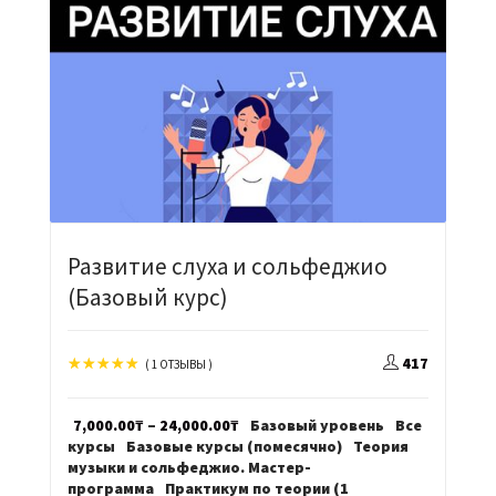
Развитие слуха и сольфеджио
(Базовый курс)
417
( 1 ОТЗЫВЫ )
Диапазон
7,000.00
₸
–
24,000.00
₸
Базовый уровень
Все
цен:
курсы
Базовые курсы (помесячно)
Теория
7,000.00₸
музыки и сольфеджио. Мастер-
–
программа
Практикум по теории (1