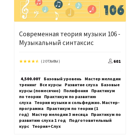
Современная теория музыки 106 -
Музыкальный синтаксис
601
( 2 ОТЗЫВЫ )
4,500.00
₸
Базовый уровень
Мастер мелодии
тренинг
Все курсы
Развитие слуха
Базовые
курсы (помесячно)
Полифония
Практикум
по теории
Практикум по развитию
слуха
Теория музыки и сольфеджио. Мастер-
программа
Практикум по теории (1
год)
Мастер мелодии 3 месяца
Практикум по
развитию слуха 1 год
Подготовительный
курс
Теория+Слух