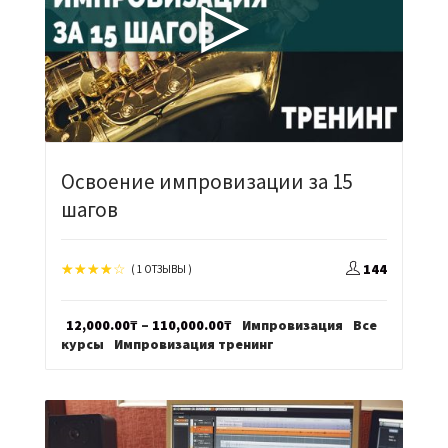
Освоение импровизации за 15
шагов
144
( 1 ОТЗЫВЫ )
Диапазон
12,000.00
₸
–
110,000.00
₸
Импровизация
Все
цен:
курсы
Импровизация тренинг
12,000.00₸
–
110,000.00₸