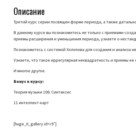
Описание
Третий курс серии посвящен форме периода, а также детально
В данному курсе вы познакомитесь не только с приемами созд
приемы расширения и уменьшения периода, узнаете о нестан
Познакомитесь с системой Холопова для создания и анализа н
Узнаете, что такое иррегулярная неквадратность и приемы ее 
И многое другое.
Бонус к курсу:
Теория музыки 106: Синтаксис
11 интеллект-карт
[huge_it_gallery id=»9″]