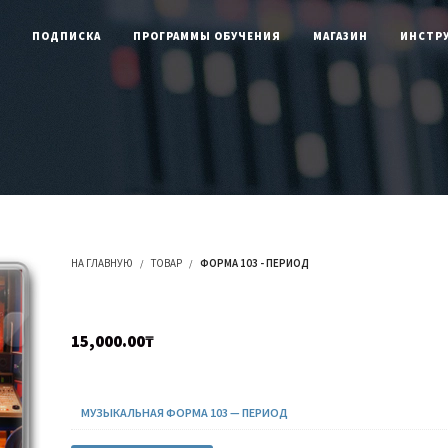
латные видеокурсы и книги
Попробовать бесп
ПОДПИСКА
ПРОГРАММЫ ОБУЧЕНИЯ
МАГАЗИН
ИНСТР
НА ГЛАВНУЮ
ТОВАР
ФОРМА 103 - ПЕРИОД
Форма 103 — Период
15,000.00
₸
Courses Included
МУЗЫКАЛЬНАЯ ФОРМА 103 — ПЕРИОД