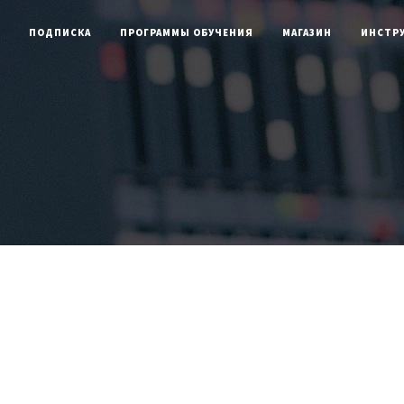
латные видеокурсы и книги
Попробовать бесп
ПОДПИСКА
ПРОГРАММЫ ОБУЧЕНИЯ
МАГАЗИН
ИНСТР