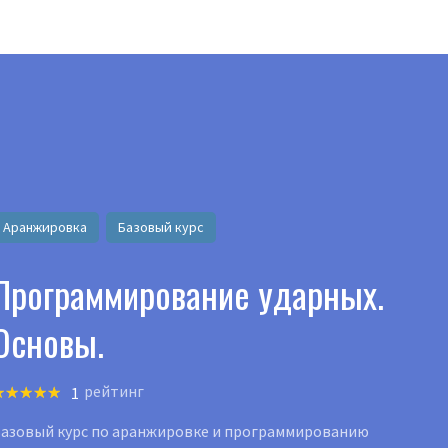
латные видеокурсы и книги
Попробовать бесп
ПОДПИСКА
ПРОГРАММЫ ОБУЧЕНИЯ
МАГАЗИН
ИНСТР
Аранжировка
Базовый курс
Программирование ударных.
Основы.
рейтинг
1
азовый курс по аранжировке и программированию