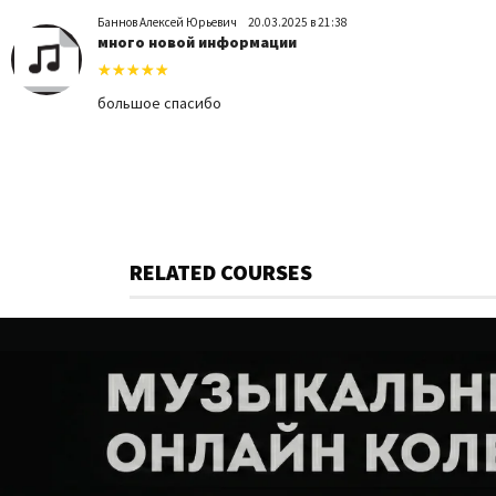
Баннов Алексей Юрьевич
20.03.2025 в 21:38
много новой информации
большое спасибо
RELATED COURSES