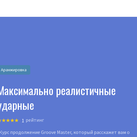
латные видеокурсы и книги
Попробовать бесп
ПОДПИСКА
ПРОГРАММЫ ОБУЧЕНИЯ
МАГАЗИН
ИНСТР
Аранжировка
Максимально реалистичные
ударные
рейтинг
1
урс продолжение Groove Master, который расскажет вам о