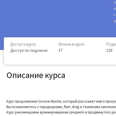
п
о
с
Доступ к курсу
Уроков в курсе
Студе
Доступ по подписке
17
129
Описание курса
Курс продолжение Groove Master, который расскажет вам о прогр
Вы познакомитесь с парадидлами, flam. drag и техниками заполнен
Курс рекомендован аранжировщикам среднего и продвинутого уров