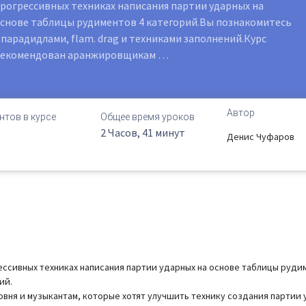
рогрессивных техниках написания партии ударных на
снове таблицы рудиментов 4 категорий.Вы познакомитесь
 парадидлами, flam. drag и техниками заполнений.Курс
рекомендован аранжировщикам …
Автор
нтов в курсе
Общее время уроков
2 Часов, 41 минут
Денис Чуфаров
ессивных техниках написания партии ударных на основе таблицы рудим
ий.
ня и музыкантам, которые хотят улучшить технику создания партии у