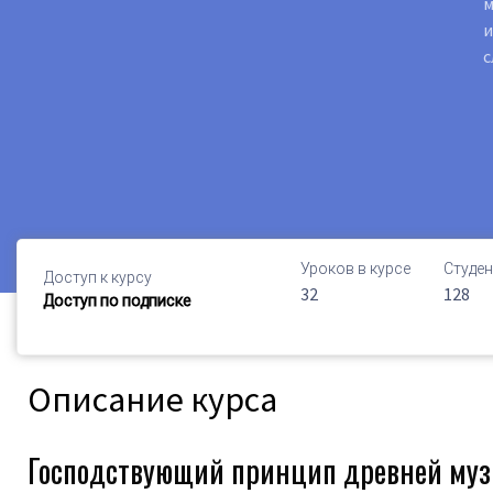
м
и
с
Уроков в курсе
Студен
Доступ к курсу
32
128
Доступ по подписке
Описание курса
Господствующий принцип древней муз