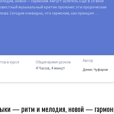
елодия, новой — гармония. Август Шлегель Еще в 19 веке
звестный музыкальный критик произнес эти пророческие
лова. Сегодня очевидно, что гармония, как принцип …
Автор
тов в курсе
Общее время уроков
4 Часов, 4 минут
Денис Чуфаров
ыки — ритм и мелодия, новой — гармон