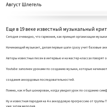
Август Шлегель
Еще в 19 веке известный музыкальный крит
Сегодня очевидно, что гармония, как принцип организации музыки
Начинающий музыкант, делая первые шаги сразу учит базовые ак
Авторы известных песен в интервью и на мастер-классах говорят о
Youtube заполнен уроками по созданию музыки, которые начинаются
создания аккордовых последовательностей.
Помню, как я был шокирован, когда увидел урок по созданию сим
Ну и известная пародия на 4-х аккордовую прогрессию от группы T
уже затем мелодия.