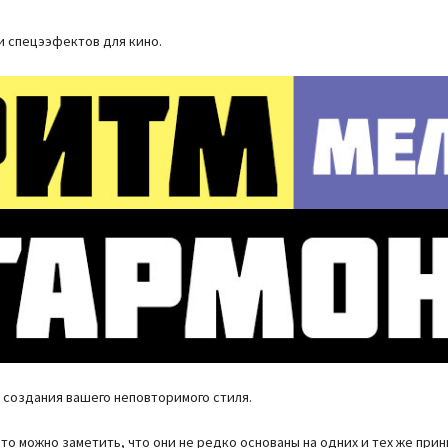
и спецээфектов для кино.
 создания вашего неповторимого стиля.
то можно заметить, что они не редко основаны на одних и тех же при