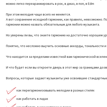
можно легко переаранжировать в рок, в джаз, в поп, в Edm
При этом мелодия чаще всего не меняется.
А вот сохранение исходной гармонии, как правило, невозможно. 
гармонии можно назвать обязательным для любого музыканта.
Но уверены ли вы, что знаете гармонию на достаточно хорошем у
Понятно, что несложно выучить основные аккорды, тональности и 
Что находится за пределами известной вам гармонической вселе
И что будет если вы откроете дверь в этот мир за границами дозв
Вопросы, которые задают музыканты уже освоившие стандартные 
как перегармонизовывать мелодии в разных стилях
как работать в ладах
как работать в искусственных ладах