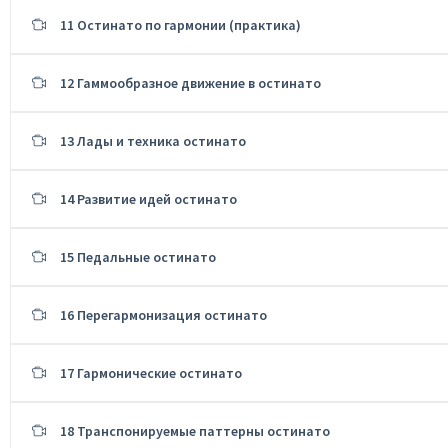
11 Остинато по гармонии (практика)
12 Гаммообразное движение в остинато
13 Лады и техника остинато
14 Развитие идей остинато
15 Педальные остинато
16 Перегармонизация остинато
17 Гармонические остинато
18 Транспонируемые паттерны остинато