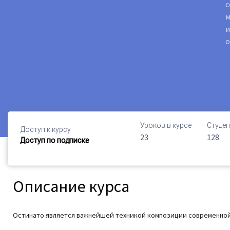
с
м
и
о
Уроков в курсе
Студен
Доступ к курсу
23
128
Доступ по подписке
Описание курса
Остинато является важнейшей техникой композиции современной