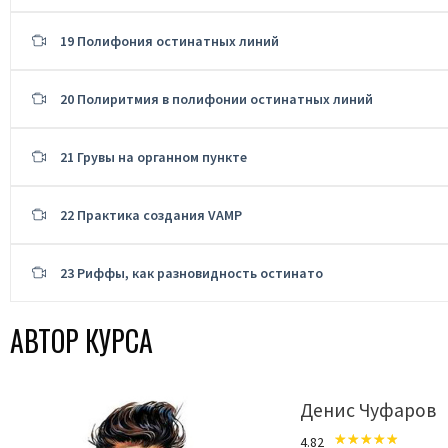
19 Полифония остинатных линий
20 Полиритмия в полифонии остинатных линий
21 Грувы на органном пункте
22 Практика создания VAMP
23 Риффы, как разновидность остинато
АВТОР КУРСА
Денис Чуфаров
4.82