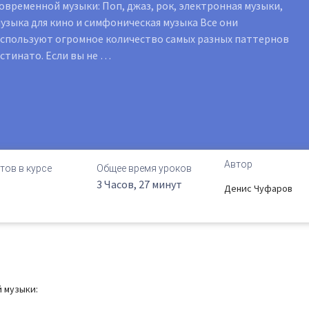
овременной музыки: Поп, джаз, рок, электронная музыки,
узыка для кино и симфоническая музыка Все они
спользуют огромное количество самых разных паттернов
стинато. Если вы не …
Автор
тов в курсе
Общее время уроков
3 Часов, 27 минут
Денис Чуфаров
 музыки: