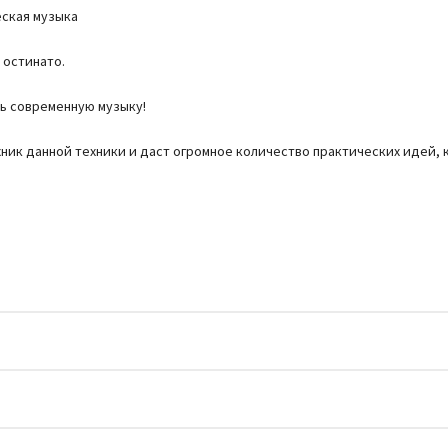
еская музыка
 остинато.
ть современную музыку!
ехник данной техники и даст огромное количество практических идей,