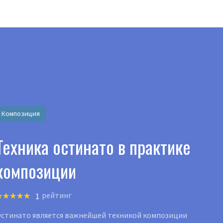
латные видеокурсы и книги
Попробовать бесп
ПОДПИСКА
ПРОГРАММЫ ОБУЧЕНИЯ
МАГАЗИН
ИНСТР
Композиция
Техника остинато в практике
композиции
рейтинг
1
стинато является важнейшей техникой композиции