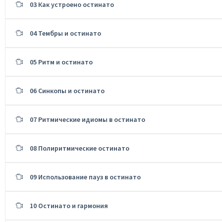
03 Как устроено остинато
04 Тембры и остинато
05 Ритм и остинато
06 Синкопы и остинато
07 Ритмические идиомы в остинато
08 Полиритмические остинато
09 Использование пауз в остинато
10 Остинато и гармония