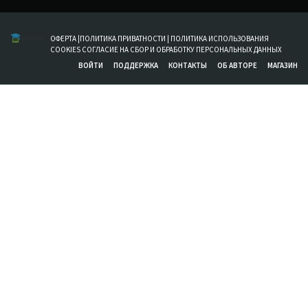
ОФЕРТА
|
ПОЛИТИКА ПРИВАТНОСТИ
|
ПОЛИТИКА ИСПОЛЬЗОВАНИЯ
COOKIES
СОГЛАСИЕ НА СБОР И ОБРАБОТКУ ПЕРСОНАЛЬНЫХ ДАННЫХ
ВОЙТИ
ПОДДЕРЖКА
КОНТАКТЫ
ОБ АВТОРЕ
МАГАЗИН