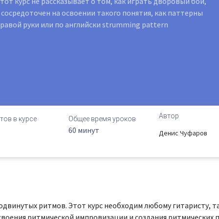
тот курс не рассказывает о том, как играть дворовый бой,
 сосредоточен на освоении такого понятия, как паттерны
равой руки или по английски strumming pattern
Автор
тов в курсе
Общее время уроков
60 минут
Денис Чуфаров
родвинутых ритмов. Этот курс необходим любому гитаристу, т
своения ритмической импровизации и создания ритмических 