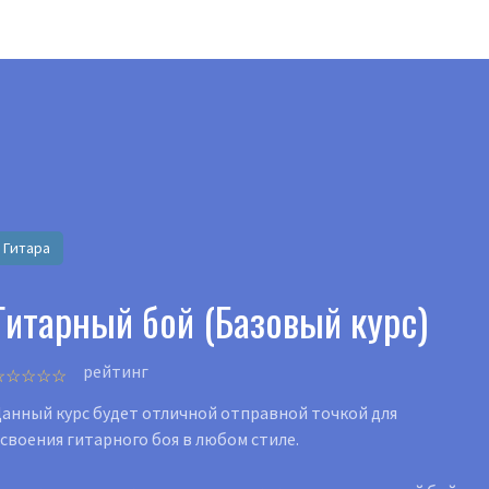
латные видеокурсы и книги
Попробовать бесп
ПОДПИСКА
ПРОГРАММЫ ОБУЧЕНИЯ
МАГАЗИН
ИНСТР
Гитара
Гитарный бой (Базовый курс)
рейтинг
анный курс будет отличной отправной точкой для
своения гитарного боя в любом стиле.