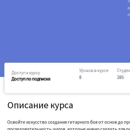
Э
а
п
Уроков в курсе
Студен
Доступ к курсу
8
285
Доступ по подписке
Описание курса
Освойте искусство создания гитарного боя от основ до п
последовательность шагов, которые нужно сделать для о