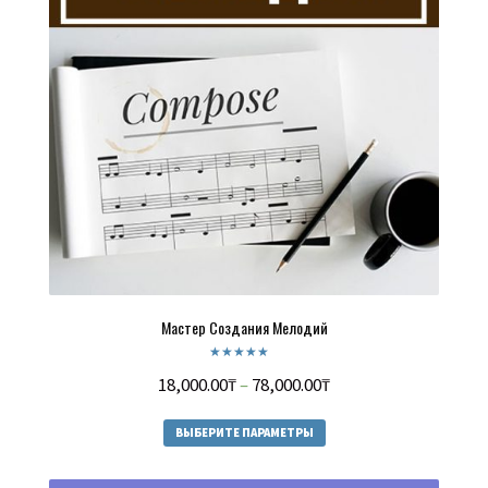
Мастер Создания Мелодий
Оценка
Диапазон
18,000.00
₸
–
78,000.00
₸
5.00
из 5
цен:
Этот
ВЫБЕРИТЕ ПАРАМЕТРЫ
18,000.00₸
товар
–
имеет
несколько