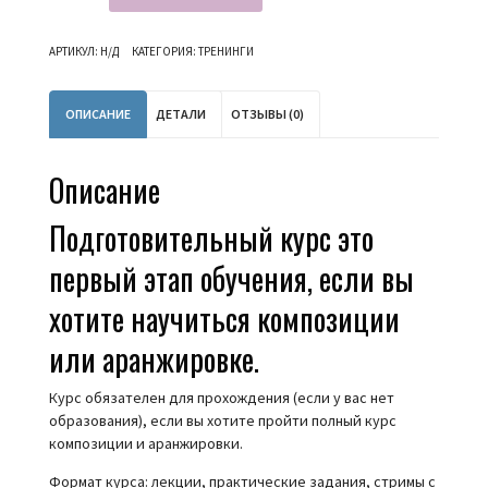
Подготовительный
курс:
АРТИКУЛ:
Н/Д
КАТЕГОРИЯ:
ТРЕНИНГИ
для
композиторов
и
ОПИСАНИЕ
ДЕТАЛИ
ОТЗЫВЫ (0)
аранжировщиков
Описание
Подготовительный курс это
первый этап обучения, если вы
хотите научиться композиции
или аранжировке.
Курс обязателен для прохождения (если у вас нет
образования), если вы хотите пройти полный курс
композиции и аранжировки.
Формат курса: лекции, практические задания, стримы с