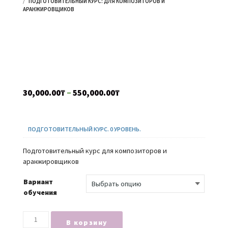
ПОДГОТОВИТЕЛЬНЫЙ КУРС: ДЛЯ КОМПОЗИТОРОВ И
АРАНЖИРОВЩИКОВ
Подготовительный курс: для
композиторов и
аранжировщиков
Диапазон
30,000.00
₸
–
550,000.00
₸
цен:
Courses Included
30,000.00₸
–
ПОДГОТОВИТЕЛЬНЫЙ КУРС. 0 УРОВЕНЬ.
550,000.00₸
Подготовительный курс для композиторов и
аранжировщиков
Вариант
обучения
Количество
В корзину
товара