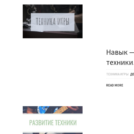
Навык —
техники
ТЕХНИКА ИГРЫ
Д
READ MORE