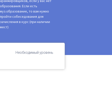
аранжировщиков, если у вас нет
образования. Если есть
муз.образование, то вам нужно
пройти собеседования для
зачисления в курс (при наличии
мест)
Необходимый уровень