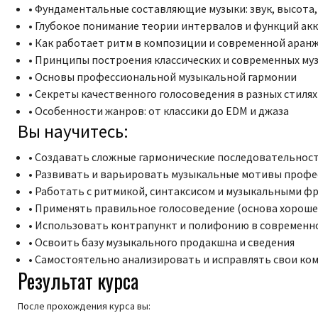
• Фундаментальные составляющие музыки: звук, высота,
• Глубокое понимание теории интервалов и функций ак
• Как работает ритм в композиции и современной аран
• Принципы построения классических и современных м
• Основы профессиональной музыкальной гармонии
• Секреты качественного голосоведения в разных стилях
• Особенности жанров: от классики до EDM и джаза
Вы научитесь:
• Создавать сложные гармонические последовательнос
• Развивать и варьировать музыкальные мотивы проф
• Работать с ритмикой, синтаксисом и музыкальными ф
• Применять правильное голосоведение (основа хороше
• Использовать контрапункт и полифонию в современн
• Освоить базу музыкального продакшна и сведения
• Самостоятельно анализировать и исправлять свои к
Результат курса
После прохождения курса вы: