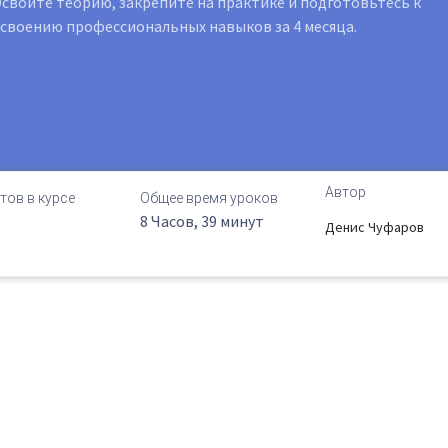
свойте теорию, закрепите на практике и подготовьтесь к
своению профессиональных навыков за 4 месяца.
Автор
тов в курсе
Общее время уроков
8 Часов, 39 минут
Денис Чуфаров