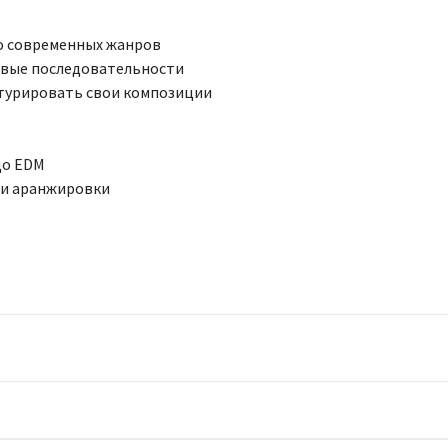
до современных жанров
овые последовательности
турировать свои композиции
до EDM
ли аранжировки