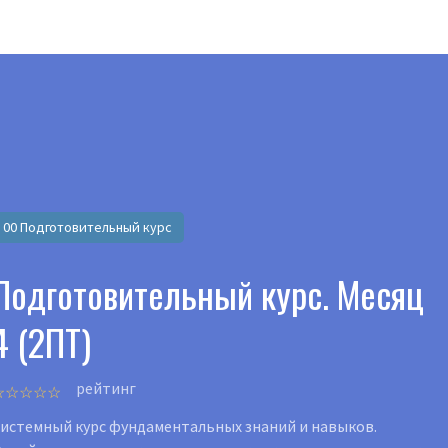
латные видеокурсы и книги
Попробовать бесп
ПОДПИСКА
ПРОГРАММЫ ОБУЧЕНИЯ
МАГАЗИН
ИНСТР
00 Подготовительный курс
Подготовительный курс. Месяц
4 (2ПТ)
рейтинг
истемный курс фундаментальных знаний и навыков.