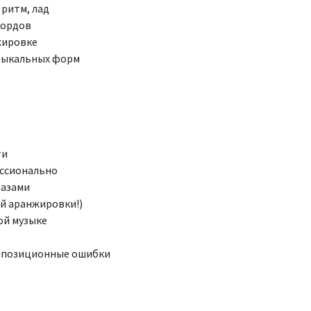
 ритм, лад
кордов
жировке
узыкальных форм
ти
ессионально
разами
й аранжировки!)
ой музыке
омпозиционные ошибки