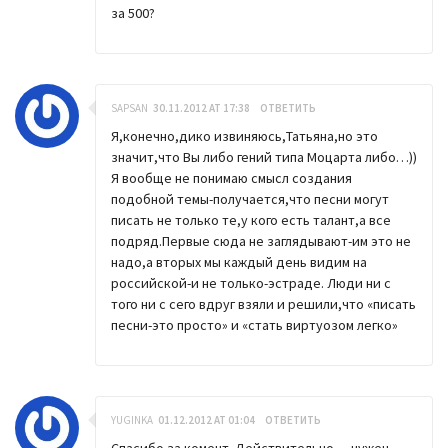
за 500?
SAPSAN
30.11.2012 AT 17:38
ОТВЕТИТЬ
Я,конечно,дико извиняюсь,Татьяна,но это
значит,что Вы либо гений типа Моцарта либо…))
Я вообще не понимаю смысл создания
подобной темы-получается,что песни могут
писать не только те,у кого есть талант,а все
подряд.Первые сюда не заглядывают-им это не
надо,а вторых мы каждый день видим на
российской-и не только-эстраде. Люди ни с
того ни с сего вдруг взяли и решили,что «писать
песни-это просто» и «стать виртуозом легко»
YUGINKA
01.12.2012 AT 01:04
ОТВЕТИТЬ
Спасибо за комент. Действительно — нужен