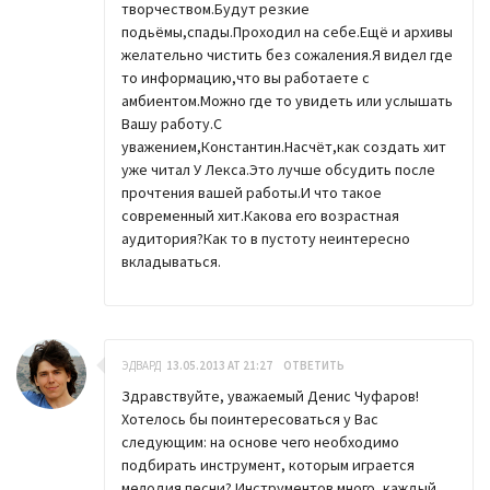
творчеством.Будут резкие
подьёмы,спады.Проходил на себе.Ещё и архивы
желательно чистить без сожаления.Я видел где
то информацию,что вы работаете с
амбиентом.Можно где то увидеть или услышать
Вашу работу.С
уважением,Константин.Насчёт,как создать хит
уже читал У Лекса.Это лучше обсудить после
прочтения вашей работы.И что такое
современный хит.Какова его возрастная
аудитория?Как то в пустоту неинтересно
вкладываться.
ЭДВАРД
13.05.2013 AT 21:27
ОТВЕТИТЬ
Здравствуйте, уважаемый Денис Чуфаров!
Хотелось бы поинтересоваться у Вас
следующим: на основе чего необходимо
подбирать инструмент, которым играется
мелодия песни? Инструментов много, каждый