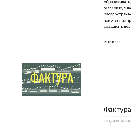
образовывать,
голосов музык
распростране
помогает из п
создавать нев
…
READ MORE
Фактура
СОЗДАНИЕ МУЗЫК