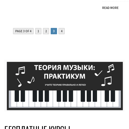
READ MORE
PAGE 3 OF 4
1
2
3
4