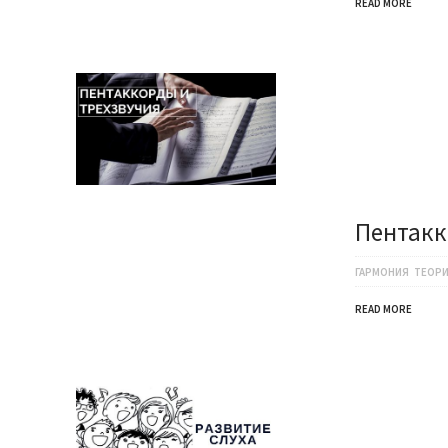
READ MORE
Пентакк
ГАРМОНИЯ
ТЕОРИ
READ MORE