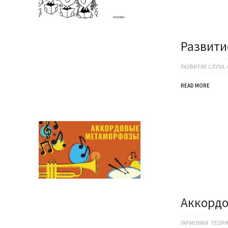
Развити
РАЗВИТИЕ СЛУХА
READ MORE
Аккорд
ГАРМОНИЯ
ТЕОРИ