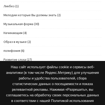
Ликбез
(1)
Мелодии которые Вы должны знать
(2)
Музыкальная форма
(30)
Начинающим
(4)
Образ в музыке
(2)
полифония
(6)
Развитие слуха
(27)
Наш сайт использует файлы cookie и сервисы веб-
Создание Музыки
(101)
аналитики (в том числе Яндекс.Метрику) для улучшения
Создание песен
(61)
работы и удобства пользователей, сбора
статистических данных о посещаемости и показа
сольфеджио
(22)
релевантной рекламы. Нажимая «Разрешить», вы
Теория музыки
(71)
соглашаетесь на обработку своих персональных данных
в соответствии с нашей
Политикой использования
Техника игры
(4)