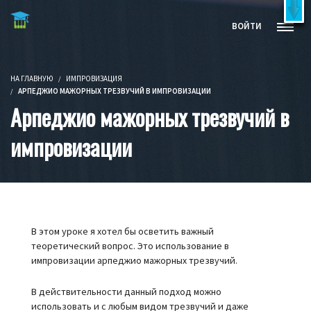
Бесплатные видеокурсы и книги
X
ВОЙТИ
Попробовать бесплатно!
НА ГЛАВНУЮ
ИМПРОВИЗАЦИЯ
АРПЕДЖИО МАЖОРНЫХ ТРЕЗВУЧИЙ В ИМПРОВИЗАЦИИ
Арпеджио мажорных трезвучий в
импровизации
В этом уроке я хотел бы осветить важный
теоретический вопрос. Это использование в
импровизации арпеджио мажорных трезвучий.
В действительности данный подход можно
использовать и с любым видом трезвучий и даже