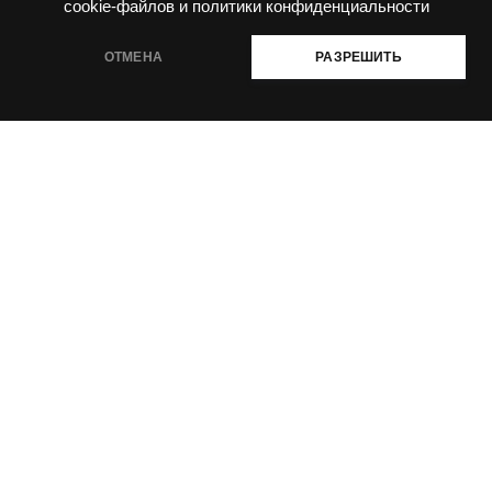
cookie-файлов и политики конфиденциальности
Уроки ритма
(7)
ОТМЕНА
РАЗРЕШИТЬ
Уроки ритма
(9)
Фактура
(5)
Философия
(11)
Чувство ритма
(2)
ОФЕРТА
|
ПОЛИТИКА ПРИВАТНОСТИ
|
ПОЛИТИКА ИСПОЛЬЗОВАНИЯ
COOKIES
СОГЛАСИЕ НА СБОР И ОБРАБОТКУ ПЕРСОНАЛЬНЫХ ДАННЫХ