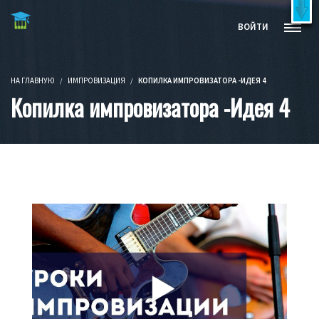
Бесплатные видеокурсы и книги
X
ВОЙТИ
Попробовать бесплатно!
НА ГЛАВНУЮ
ИМПРОВИЗАЦИЯ
КОПИЛКА ИМПРОВИЗАТОРА -ИДЕЯ 4
Копилка импровизатора -Идея 4