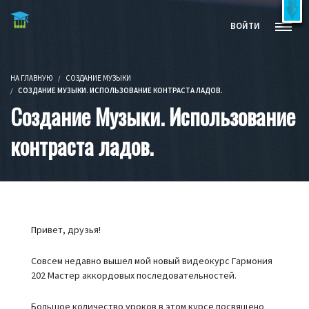
Бесплатные видеокурсы и книги
X
ВОЙТИ
Попробовать бесплатно!
НА ГЛАВНУЮ
СОЗДАНИЕ МУЗЫКИ
СОЗДАНИЕ МУЗЫКИ. ИСПОЛЬЗОВАНИЕ КОНТРАСТА ЛАДОВ.
Создание Музыки. Использование
контраста ладов.
Привет, друзья!
Совсем недавно вышел мой новый видеокурс
Гармония
202 Мастер аккордовых последовательностей.
Большое количество уроков в этом курсе посвящено