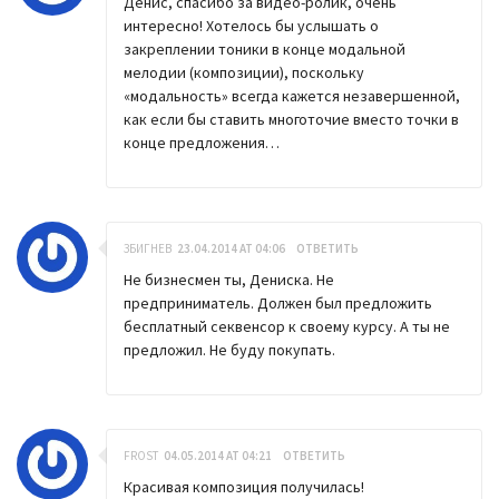
Денис, спасибо за видео-ролик, очень
интересно! Хотелось бы услышать о
закреплении тоники в конце модальной
мелодии (композиции), поскольку
«модальность» всегда кажется незавершенной,
как если бы ставить многоточие вместо точки в
конце предложения…
ЗБИГНЕВ
23.04.2014 AT 04:06
ОТВЕТИТЬ
Не бизнесмен ты, Дениска. Не
предприниматель. Должен был предложить
бесплатный секвенсор к своему курсу. А ты не
предложил. Не буду покупать.
FROST
04.05.2014 AT 04:21
ОТВЕТИТЬ
Красивая композиция получилась!