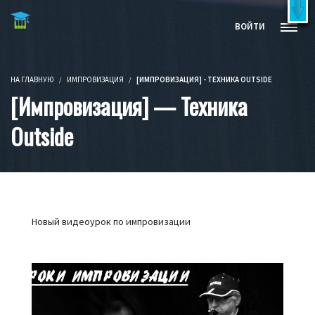
Бесплатные видеокурсы и книги
X
ВОЙТИ
Попробовать бесплатно!
НА ГЛАВНУЮ
ИМПРОВИЗАЦИЯ
[ИМПРОВИЗАЦИЯ] - ТЕХНИКА OUTSIDE
[Импровизация] — Техника
Outside
Новый видеоурок по
импровизации