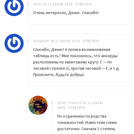
YEM12
01.11.2014 AT 23:24
ОТВЕТИТЬ
Очень интересно, Денис. Спасибо!
ВЛАДИМИР
03.11.2014 AT 13:19
ОТВЕТИТЬ
Спасибо, Денис! А логика возникновения
таблицы есть? Мне показалось, что аккорды
расположены по квинтовому кругу: С — по
часовой стрелке G, против часовой — F, и т.д.
Проясните, будьте добры)
ДЕНИС ЧУФАРОВ
03.11.2014 AT
20:54
ОТВЕТИТЬ
По отдаленности родства
тональностей. Известная схема
достаточно. Сначала 1 степень