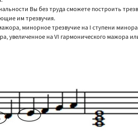
нальности Вы без труда сможете построить трезв
ющие им трезвучия.
мажора, минорное трезвучие на I ступени минора
а, увеличенное на VI гармонического мажора или