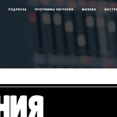
латные видеокурсы и книги
Попробовать бесп
ПОДПИСКА
ПРОГРАММЫ ОБУЧЕНИЯ
МАГАЗИН
ИНСТР