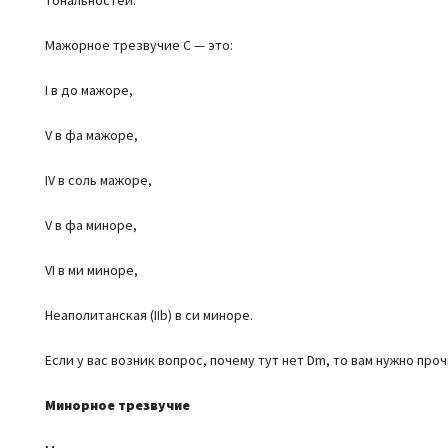
Мажорное трезвучие C — это:
I в до мажоре,
V в фа мажоре,
IV в соль мажоре,
V в фа миноре,
VI в ми миноре,
Неаполитанская (IIb) в си миноре.
Если у вас возник вопрос, почему тут нет Dm, то вам нужно проч
Минорное трезвучие