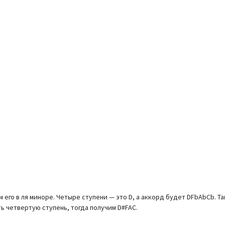
его в ля миноре. Четыре ступени — это D, а аккорд будет DFbAbCb. Та
ть четвертую ступень, тогда получим D#FAC.