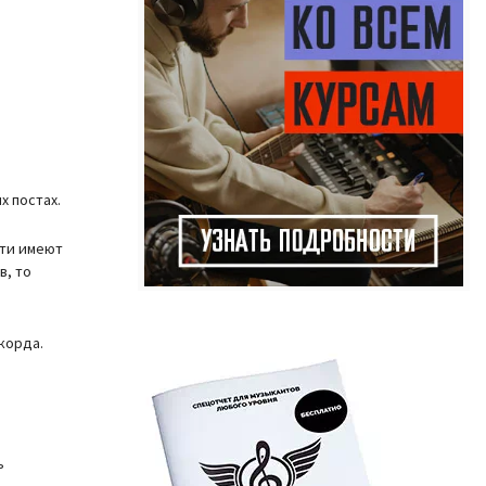
х постах.
сти имеют
в, то
корда.
ь