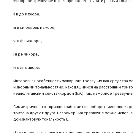
Минорное трезвучие может принадлежать пяти разным тональн
ii в до мажоре,
iii в си-бемоль мажоре,
vi в фа мажоре,
i в ре миноре,
iv в ля миноре.
Интересная особенность мажорного трезвучия как средства мо
минорными тональностями, находящимися на расстоянии тритона
неаполитанским секстаккордом (Iib6). Так, мажорное трезвучие
Симметрично этот принцип работает и наоборот: минорное тр
тритона друг от друга. Например, Am трезвучие можно использ
доминантовую тональность E.
(Если вдруг вы не понимаете, почему доминанта в ля миноре — э