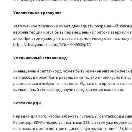
Увеличенное трезвучие
Увеличенное трезвучие имеет двенадцать разрешений: каждый
верхняя терция могут быть перемещены на полтона вверх или вн
вниз. При этом нужно учитывать энгармоническую запись полу
https://disk.yandex.com/i/MNqkxH499XVp7A.
Уменьшенный септаккорд
Уменьшенный септаккорд может быть изменен энгармонически 
септаккорд может быть разрешен не только в тонику, но и в 
разрешаться в любую тональность. Однако его простота являе
уменьшенный септаккорд звучит предсказуемо классично.
Септаккорды
Нередко для того, чтобы избежать путаницы, септаккорды з
Например, BDFAb можно записать как 333, а затем уже переписа
септаккорд можно построить, используя малую терцию (3), бол