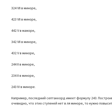
324 VII в миноре,
423 VII в миноре,
442 V в мажоре,
342 VII в миноре,
432 V в миноре,
244 II в миноре,
234 II в миноре,
243 IV в миноре.
Например, последний септаккорд имеет формулу 243. Построим 
очевидно, что этих ступеней нет в ля миноре, то нужно повыси