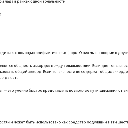
ой лада в рамках одной тональности.
:
диться с помощью арифметических форм. О них мы поговорим в други
вляется общность аккордов между тональностями. Если две тонально
ьзовать общий аккорд. Если тональности не содержат общих аккордо
егда есть.
аг — это умение быстро представлять возможные пути движения от ак
стям и может быть использовано как средство модуляции в эти шест