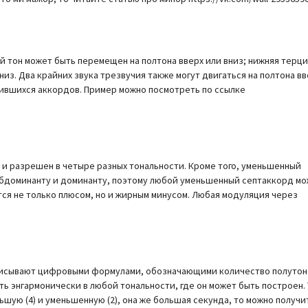
 тон может быть перемещен на полтона вверх или вниз; нижняя терци
из. Два крайних звука трезвучия также могут двигаться на полтона вв
чившихся аккордов. Пример можно посмотреть по ссылке
и разрешен в четыре разных тональности. Кроме того, уменьшенный
субдоминанту и доминанту, поэтому любой уменьшенный септаккорд м
тся не только плюсом, но и жирным минусом. Любая модуляция через
аписывают цифровыми формулами, обозначающими количество полутон
ть энгармонически в любой тональности, где он может быть построен. 
ьшую (4) и уменьшенную (2), она же большая секунда, то можно получи