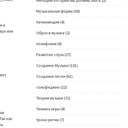
Мелодии которые Вы должны знать
(2)
Музыкальная форма
(30)
Начинающим
(4)
я и
ерх или
Образ в музыке
(2)
полифония
(6)
Развитие слуха
(27)
Создание Музыки
(101)
ожет
Создание песен
(61)
сольфеджио
(22)
Теория музыки
(71)
Техника игры
(4)
ов.
Так как
Уроки ритма
(7)
ть