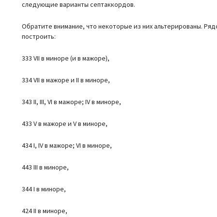
следующие варианты септаккордов.
Обратите внимание, что некоторые из них альтерированы. Ряд
построить:
333 VII в миноре (и в мажоре),
334 VII в мажоре и II в миноре,
343 II, III, VI в мажоре; IV в миноре,
433 V в мажоре и V в миноре,
434 I, IV в мажоре; VI в миноре,
443 III в миноре,
344 I в миноре,
424 II в миноре,