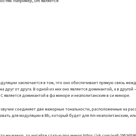
остям. Например, Dm является:
дуляции заключается в том, что оно обеспечивает прямую связь меж
 друг от друга. В одной из них оно является доминантой, а в другой 
 C является доминантой в фа миноре и неаполитанским в си миноре.
езвучие соединяет две мажорные тональности, расположенные на рас
овать для модуляции в Bb, который будет для Am неаполитанским, или
то ми мажор, то читайте статью про минор https://vk.com/wall-29536596